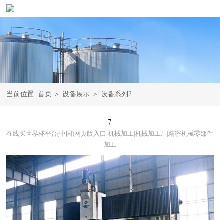
当前位置:
首页
＞
设备展示
＞
设备系列2
7
在线买世界杯平台(中国)网页版入口-机械加工|机械加工厂|精密机械零部件
加工