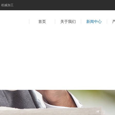
机械加工
首页
关于我们
新闻中心