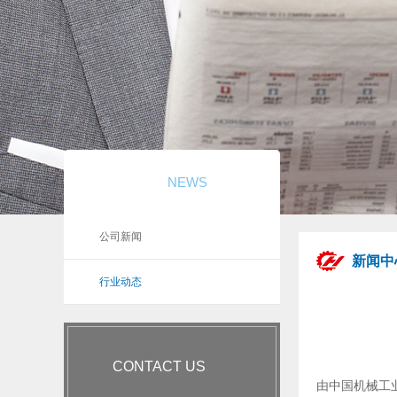
新闻中心
NEWS
公司新闻
新闻中
行业动态
CONTACT US
由中国机械工业