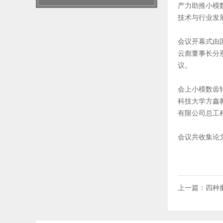
产力助推小模数
技术与行业发展
会议开幕式由国
云彪董事长分别
议。
会上小模数齿轮
科技大学方鑫教
有限公司总工程
会议共收集论文5
上一篇：四种