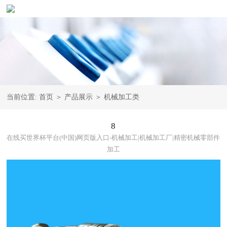
当前位置:
首页
＞
产品展示
＞
机械加工类
8
在线买世界杯平台(中国)网页版入口-机械加工|机械加工厂|精密机械零部件
加工